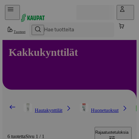
Hyppää sisältöön
Tuotteet
Kakkukynttilät
Hautakynttilät
Huonetuoksut
Rajaa
tuotetuloksia
6 tuotetta
Sivu 1 / 1