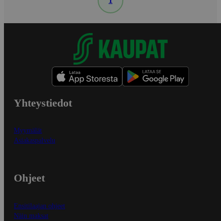
1
Yhteystiedot
Myymälät
Asiakaspalvelu
Ohjeet
Ensitilaajan ohjeet
Näin maksat