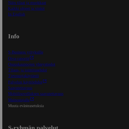
Näin tilaat ja muokkaat
Kaikki ohjeet ja vinkit
In English
Info
S-Business yrityksille
Oiva-raportit
Osuuskauppojen yhteystiedot
Tilaus- ja toimitusehdot
Tietosuojakäytäntö
Palvelun käyttöehdot
Saavutettavuus
Mobiilisovelluksen saavutettavuus
Mainostajalle
Muuta evästeasetuksia
S-ryhmän palvelut