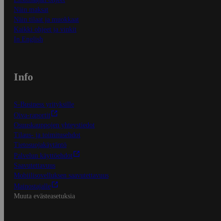
Näin maksat
Näin tilaat ja muokkaat
Kaikki ohjeet ja vinkit
In English
Info
S-Business yrityksille
Oiva-raportit
Osuuskauppojen yhteystiedot
Tilaus- ja toimitusehdot
Tietosuojakäytäntö
Palvelun käyttöehdot
Saavutettavuus
Mobiilisovelluksen saavutettavuus
Mainostajalle
Muuta evästeasetuksia