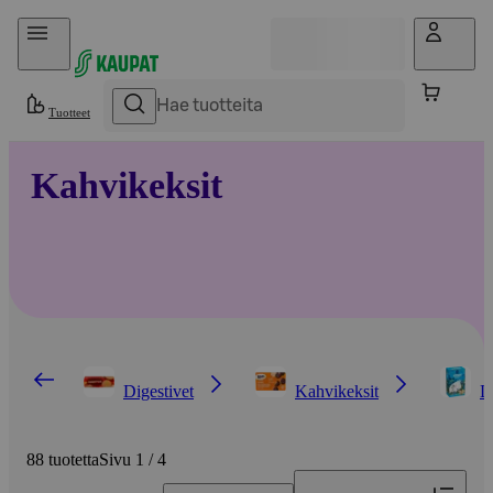
Hyppää sisältöön
Tuotteet
Kahvikeksit
Digestivet
Kahvikeksit
L
88 tuotetta
Sivu 1 / 4