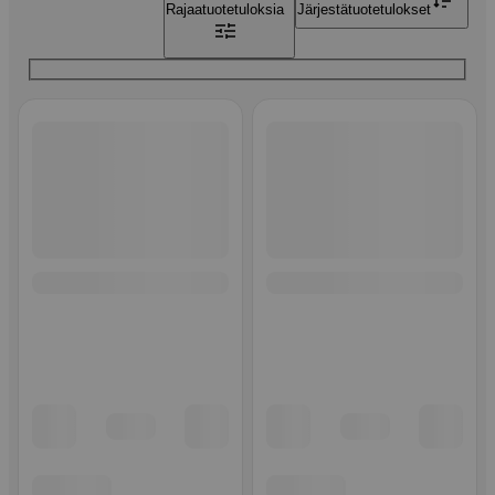
Rajaa
tuotetuloksia
Järjestä
tuotetulokset