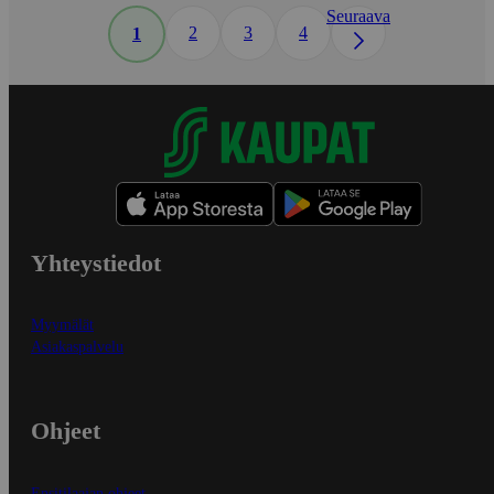
Seuraava
2
3
4
1
Yhteystiedot
Myymälät
Asiakaspalvelu
Ohjeet
Ensitilaajan ohjeet