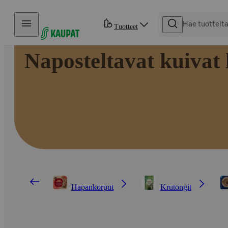
Hyppää sisältöön
Tuotteet
Naposteltavat kuivat 
Hapankorput
Krutongit