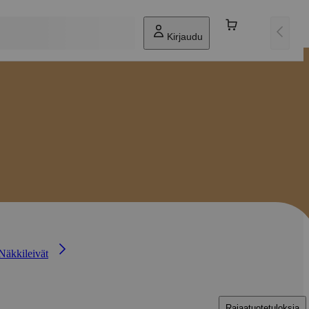
Kirjaudu
Näkkileivät
Rajaa
tuotetuloksia