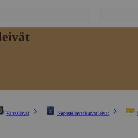
leivät
Varrasleivät
Naposteltavat kuivat leivät