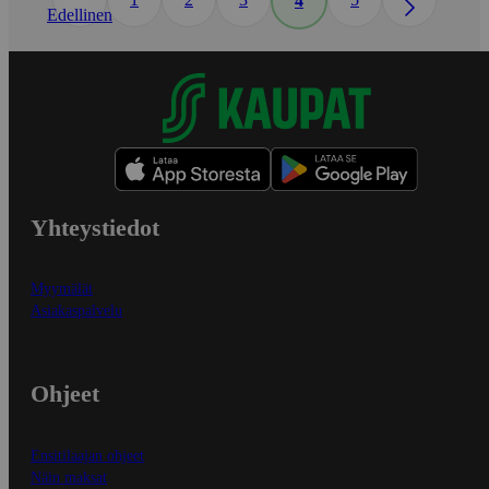
4
Edellinen
Yhteystiedot
Myymälät
Asiakaspalvelu
Ohjeet
Ensitilaajan ohjeet
Näin maksat