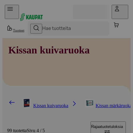
Hyppää sisältöön
Tuotteet
Kissan kuivaruoka
Kissan kuivaruoka
Kissan märkäruoka
Rajaa
tuotetuloksia
99 tuotetta
Sivu 4 / 5