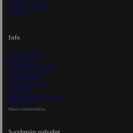
Näin tilaat ja muokkaat
Kaikki ohjeet ja vinkit
In English
Info
S-Business yrityksille
Oiva-raportit
Osuuskauppojen yhteystiedot
Tilaus- ja toimitusehdot
Tietosuojakäytäntö
Palvelun käyttöehdot
Saavutettavuus
Mobiilisovelluksen saavutettavuus
Mainostajalle
Muuta evästeasetuksia
S-ryhmän palvelut