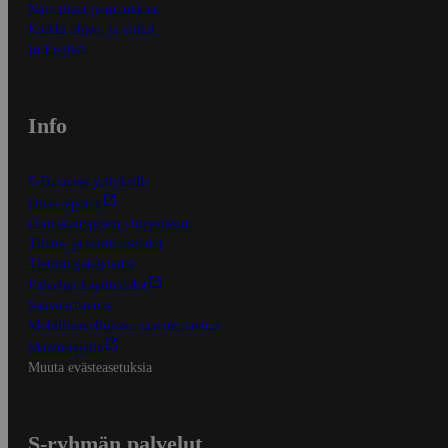
Näin tilaat ja muokkaat
Kaikki ohjeet ja vinkit
In English
Info
S-Business yrityksille
Oiva-raportit
Osuuskauppojen yhteystiedot
Tilaus- ja toimitusehdot
Tietosuojakäytäntö
Palvelun käyttöehdot
Saavutettavuus
Mobiilisovelluksen saavutettavuus
Mainostajalle
Muuta evästeasetuksia
S-ryhmän palvelut