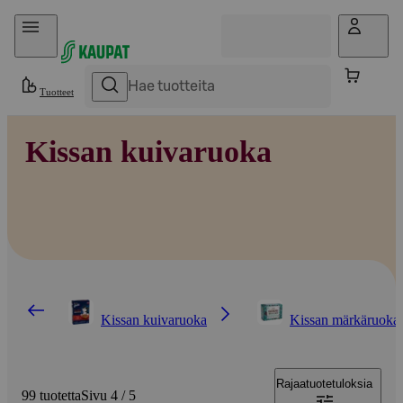
Hyppää sisältöön
Tuotteet
Kissan kuivaruoka
Kissan kuivaruoka
Kissan märkäruoka
Rajaa
tuotetuloksia
99 tuotetta
Sivu 4 / 5