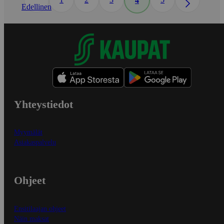
4
Edellinen
Yhteystiedot
Myymälät
Asiakaspalvelu
Ohjeet
Ensitilaajan ohjeet
Näin maksat