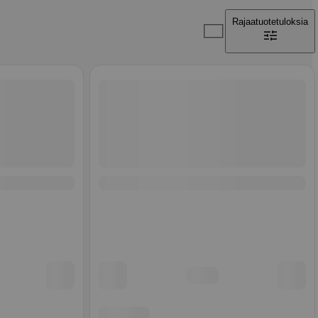
Rajaa
tuotetuloksia