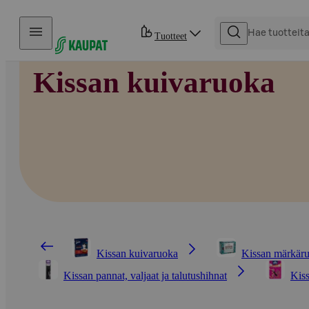
Hyppää sisältöön
Tuotteet
Kissan kuivaruoka
Kissan kuivaruoka
Kissan märkär
Kissan pannat, valjaat ja talutushihnat
Kiss