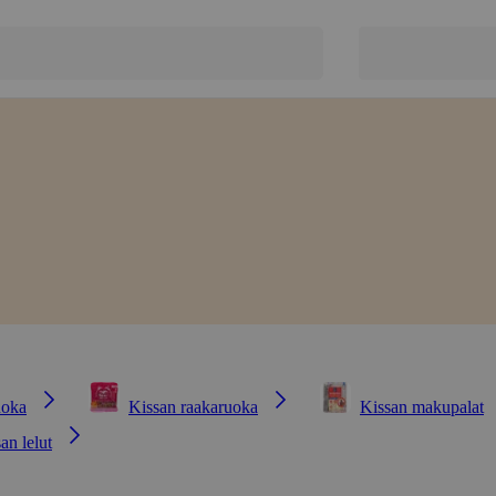
uoka
Kissan raakaruoka
Kissan makupalat
an lelut