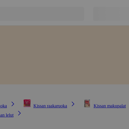
uoka
Kissan raakaruoka
Kissan makupalat
an lelut