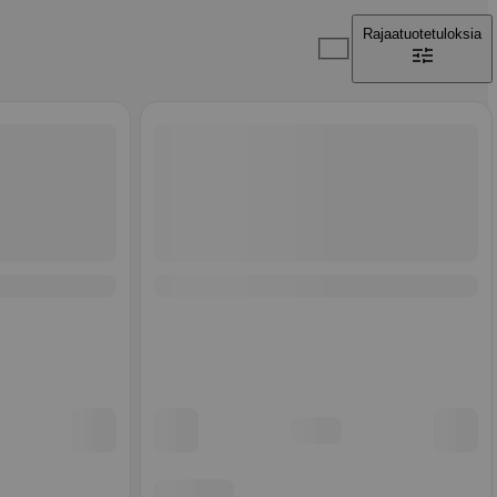
Rajaa
tuotetuloksia