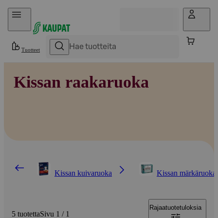
Hyppää sisältöön
Tuotteet
Kissan raakaruoka
Kissan kuivaruoka
Kissan märkäruoka
Rajaa
tuotetuloksia
5 tuotetta
Sivu 1 / 1