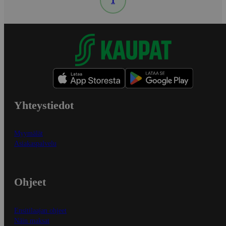
1
Yhteystiedot
Myymälät
Asiakaspalvelu
Ohjeet
Ensitilaajan ohjeet
Näin maksat