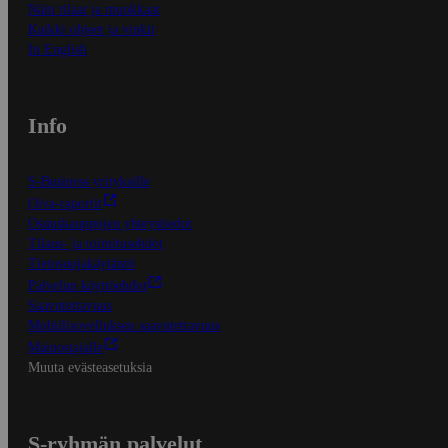
Näin tilaat ja muokkaat
Kaikki ohjeet ja vinkit
In English
Info
S-Business yrityksille
Oiva-raportit
Osuuskauppojen yhteystiedot
Tilaus- ja toimitusehdot
Tietosuojakäytäntö
Palvelun käyttöehdot
Saavutettavuus
Mobiilisovelluksen saavutettavuus
Mainostajalle
Muuta evästeasetuksia
S-ryhmän palvelut