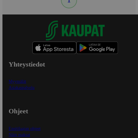
1
Yhteystiedot
Myymälät
Asiakaspalvelu
Ohjeet
Ensitilaajan ohjeet
Näin maksat