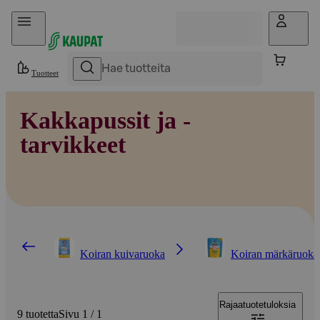
Hyppää sisältöön
Tuotteet
Kakkapussit ja -
tarvikkeet
Koiran kuivaruoka
Koiran märkäruoka 
Rajaa
tuotetuloksia
9 tuotetta
Sivu 1 / 1