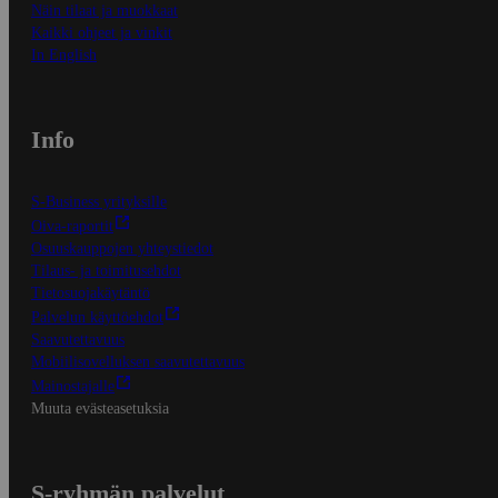
Näin tilaat ja muokkaat
Kaikki ohjeet ja vinkit
In English
Info
S-Business yrityksille
Oiva-raportit
Osuuskauppojen yhteystiedot
Tilaus- ja toimitusehdot
Tietosuojakäytäntö
Palvelun käyttöehdot
Saavutettavuus
Mobiilisovelluksen saavutettavuus
Mainostajalle
Muuta evästeasetuksia
S-ryhmän palvelut