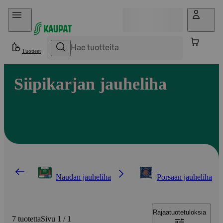
Hyppää sisältöön
Tuotteet
Siipikarjan jauheliha
Naudan jauheliha
Porsaan jauheliha
Rajaa
tuotetuloksia
7 tuotetta
Sivu 1 / 1