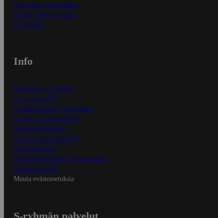
Näin tilaat ja muokkaat
Kaikki ohjeet ja vinkit
In English
Info
S-Business yrityksille
Oiva-raportit
Osuuskauppojen yhteystiedot
Tilaus- ja toimitusehdot
Tietosuojakäytäntö
Palvelun käyttöehdot
Saavutettavuus
Mobiilisovelluksen saavutettavuus
Mainostajalle
Muuta evästeasetuksia
S-ryhmän palvelut