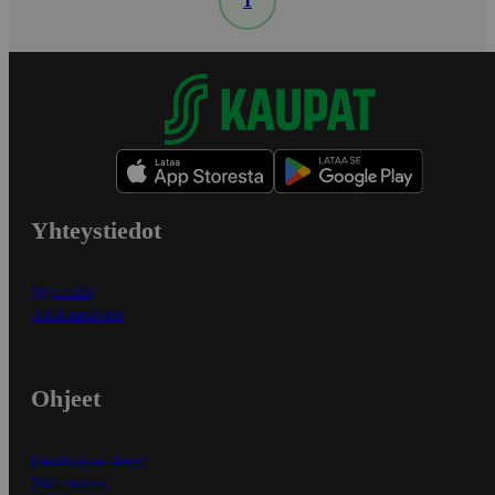
1
Yhteystiedot
Myymälät
Asiakaspalvelu
Ohjeet
Ensitilaajan ohjeet
Näin maksat