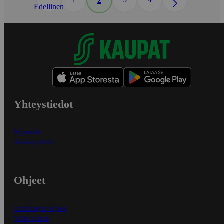
2
Edellinen
Yhteystiedot
Myymälät
Asiakaspalvelu
Ohjeet
Ensitilaajan ohjeet
Näin maksat