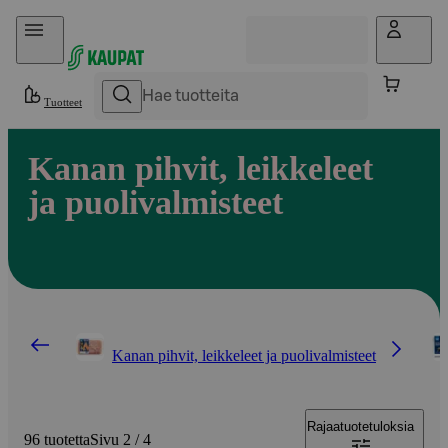
Hyppää sisältöön
Tuotteet
Kanan pihvit, leikkeleet
ja puolivalmisteet
Kanan pihvit, leikkeleet ja puolivalmisteet
Rajaa
tuotetuloksia
96 tuotetta
Sivu 2 / 4