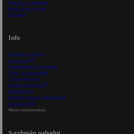
Näin tilaat ja muokkaat
Kaikki ohjeet ja vinkit
In English
Info
S-Business yrityksille
Oiva-raportit
Osuuskauppojen yhteystiedot
Tilaus- ja toimitusehdot
Tietosuojakäytäntö
Palvelun käyttöehdot
Saavutettavuus
Mobiilisovelluksen saavutettavuus
Mainostajalle
Muuta evästeasetuksia
S-ryhmän palvelut