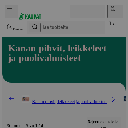
Hyppää sisältöön
Tuotteet
Kanan pihvit, leikkeleet
ja puolivalmisteet
Kanan pihvit, leikkeleet ja puolivalmisteet
Rajaa
tuotetuloksia
96 tuotetta
Sivu 1 / 4