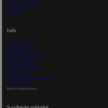
Näin tilaat ja muokkaat
Kaikki ohjeet ja vinkit
In English
Info
S-Business yrityksille
Oiva-raportit
Osuuskauppojen yhteystiedot
Tilaus- ja toimitusehdot
Tietosuojakäytäntö
Palvelun käyttöehdot
Saavutettavuus
Mobiilisovelluksen saavutettavuus
Mainostajalle
Muuta evästeasetuksia
S-ryhmän palvelut