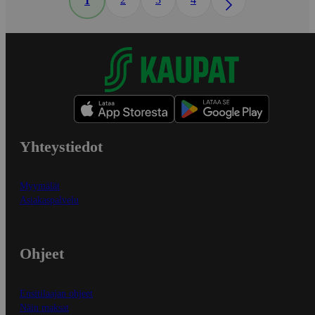
1
Yhteystiedot
Myymälät
Asiakaspalvelu
Ohjeet
Ensitilaajan ohjeet
Näin maksat