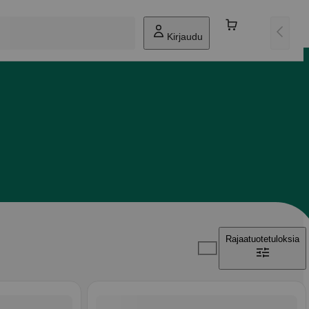
Kirjaudu
Rajaa
tuotetuloksia