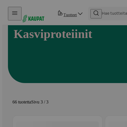
Hyppää sisältöön
Tuotteet
Kasviproteiinit
66 tuotetta
Sivu 3 / 3