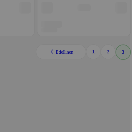
1
2
Edellinen
3