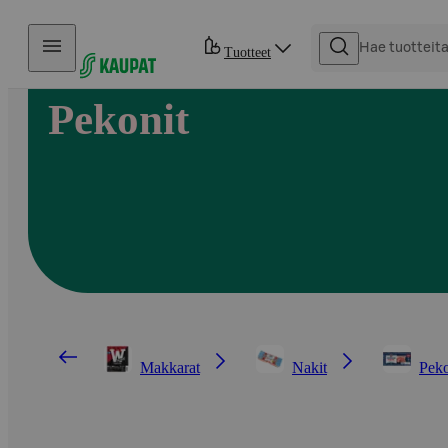
Hyppää sisältöön
Tuotteet
Pekonit
Makkarat
Nakit
Peko