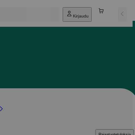
Kirjaudu
Rajaa
tuotetuloksia