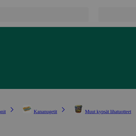
nit
Kananugetit
Muut kypsät lihatuotteet