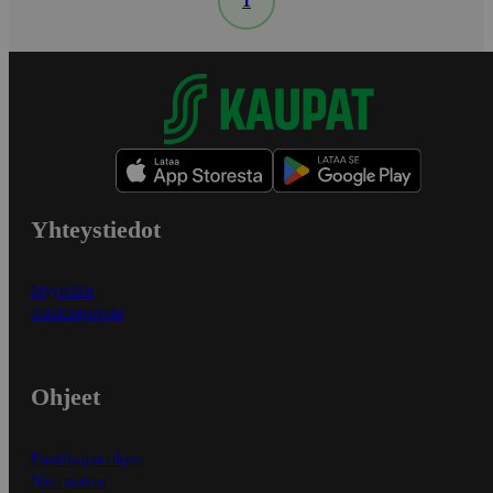
1
Yhteystiedot
Myymälät
Asiakaspalvelu
Ohjeet
Ensitilaajan ohjeet
Näin maksat