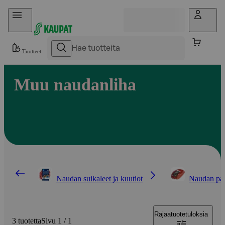
Hyppää sisältöön
Tuotteet
Muu naudanliha
Naudan suikaleet ja kuutiot
Naudan pais
Rajaa
tuotetuloksia
3 tuotetta
Sivu 1 / 1