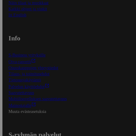
Näin tilaat ja muokkaat
Kaikki ohjeet ja vinkit
In English
Info
S-Business yrityksille
Oiva-raportit
Osuuskauppojen yhteystiedot
Tilaus- ja toimitusehdot
Tietosuojakäytäntö
Palvelun käyttöehdot
Saavutettavuus
Mobiilisovelluksen saavutettavuus
Mainostajalle
Muuta evästeasetuksia
S-ryhmän palvelut