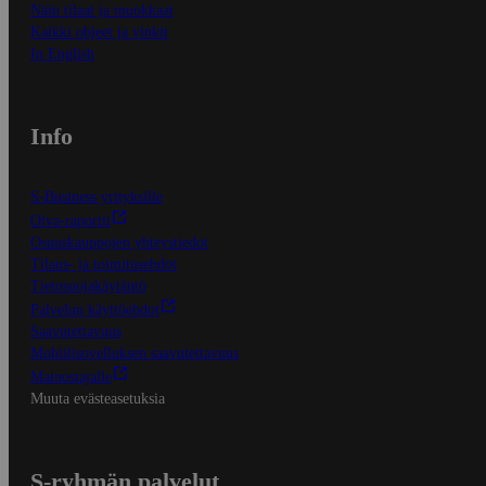
Näin tilaat ja muokkaat
Kaikki ohjeet ja vinkit
In English
Info
S-Business yrityksille
Oiva-raportit
Osuuskauppojen yhteystiedot
Tilaus- ja toimitusehdot
Tietosuojakäytäntö
Palvelun käyttöehdot
Saavutettavuus
Mobiilisovelluksen saavutettavuus
Mainostajalle
Muuta evästeasetuksia
S-ryhmän palvelut