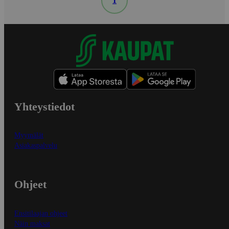
1
Yhteystiedot
Myymälät
Asiakaspalvelu
Ohjeet
Ensitilaajan ohjeet
Näin maksat