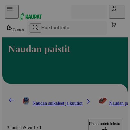
Hyppää sisältöön
Tuotteet
Naudan paistit
Naudan suikaleet ja kuutiot
Naudan pais
Rajaa
tuotetuloksia
3 tuotetta
Sivu 1 / 1