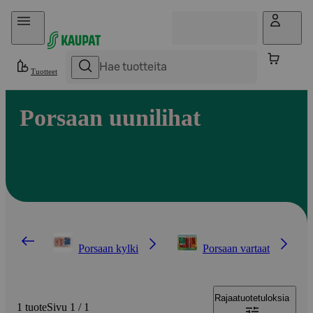
Hyppää sisältöön
Tuotteet
Porsaan uunilihat
Porsaan kylki
Porsaan vartaat
Rajaa
tuotetuloksia
1 tuote
Sivu 1 / 1