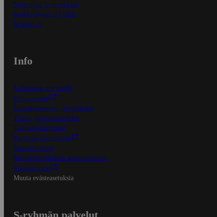
Näin tilaat ja muokkaat
Kaikki ohjeet ja vinkit
In English
Info
S-Business yrityksille
Oiva-raportit
Osuuskauppojen yhteystiedot
Tilaus- ja toimitusehdot
Tietosuojakäytäntö
Palvelun käyttöehdot
Saavutettavuus
Mobiilisovelluksen saavutettavuus
Mainostajalle
Muuta evästeasetuksia
S-ryhmän palvelut