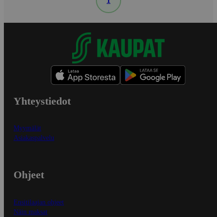
1
Yhteystiedot
Myymälät
Asiakaspalvelu
Ohjeet
Ensitilaajan ohjeet
Näin maksat