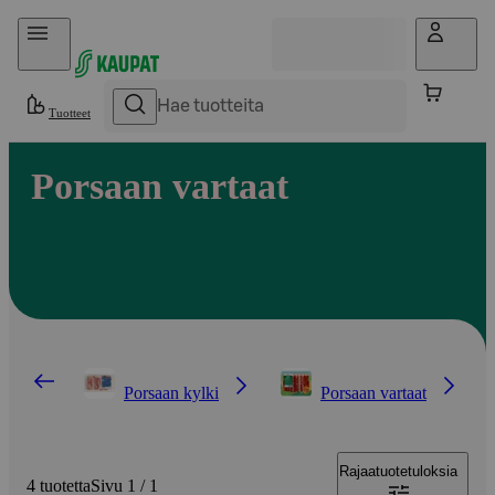
Hyppää sisältöön
Tuotteet
Porsaan vartaat
Porsaan kylki
Porsaan vartaat
Rajaa
tuotetuloksia
4 tuotetta
Sivu 1 / 1