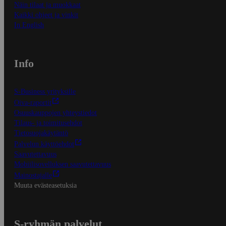
Näin tilaat ja muokkaat
Kaikki ohjeet ja vinkit
In English
Info
S-Business yrityksille
Oiva-raportit
Osuuskauppojen yhteystiedot
Tilaus- ja toimitusehdot
Tietosuojakäytäntö
Palvelun käyttöehdot
Saavutettavuus
Mobiilisovelluksen saavutettavuus
Mainostajalle
Muuta evästeasetuksia
S-ryhmän palvelut