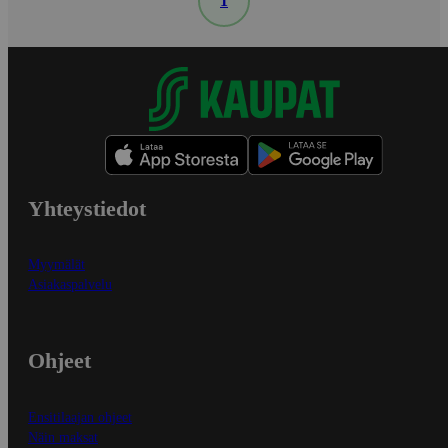
1
Yhteystiedot
Myymälät
Asiakaspalvelu
Ohjeet
Ensitilaajan ohjeet
Näin maksat