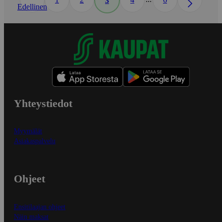
3
Edellinen
Yhteystiedot
Myymälät
Asiakaspalvelu
Ohjeet
Ensitilaajan ohjeet
Näin maksat