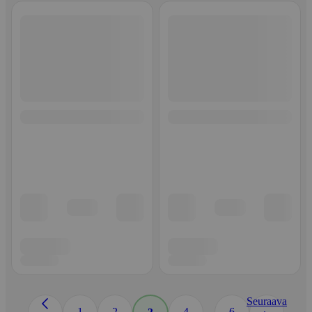
Seuraava
...
1
2
4
6