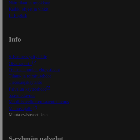
Näin tilaat ja muokkaat
Kaikki ohjeet ja vinkit
In English
Info
S-Business yrityksille
Oiva-raportit
Osuuskauppojen yhteystiedot
Tilaus- ja toimitusehdot
Tietosuojakäytäntö
Palvelun käyttöehdot
Saavutettavuus
Mobiilisovelluksen saavutettavuus
Mainostajalle
Muuta evästeasetuksia
S-ryhmän palvelut