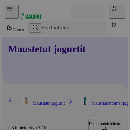
Hyppää sisältöön
Tuotteet
Maustetut jogurtit
Maustetut jogurtit
Maustamattomat jogu
Rajaa
tuotetuloksia
123 tuotetta
Sivu 3 / 6