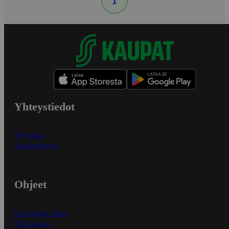
1
Yhteystiedot
Myymälät
Asiakaspalvelu
Ohjeet
Ensitilaajan ohjeet
Näin maksat