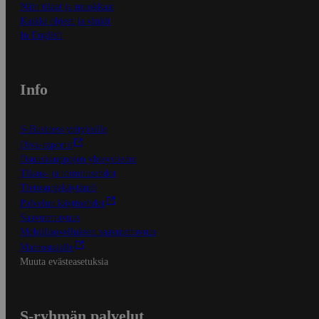
Näin tilaat ja muokkaat
Kaikki ohjeet ja vinkit
In English
Info
S-Business yrityksille
Oiva-raportit
Osuuskauppojen yhteystiedot
Tilaus- ja toimitusehdot
Tietosuojakäytäntö
Palvelun käyttöehdot
Saavutettavuus
Mobiilisovelluksen saavutettavuus
Mainostajalle
Muuta evästeasetuksia
S-ryhmän palvelut