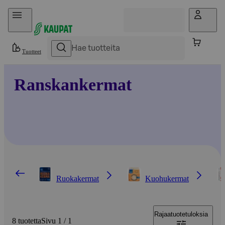
Hyppää sisältöön
Tuotteet
Ranskankermat
Ruokakermat
Kuohukermat
Rajaa
tuotetuloksia
8 tuotetta
Sivu 1 / 1