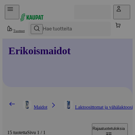
Hyppää sisältöön
Tuotteet
Erikoismaidot
Maidot
Laktoosittomat ja vähälaktoosis
Rajaa
tuotetuloksia
15 tuotetta
Sivu 1 / 1