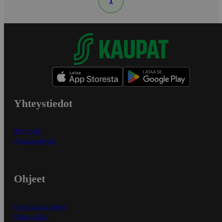
1
Yhteystiedot
Myymälät
Asiakaspalvelu
Ohjeet
Ensitilaajan ohjeet
Näin maksat