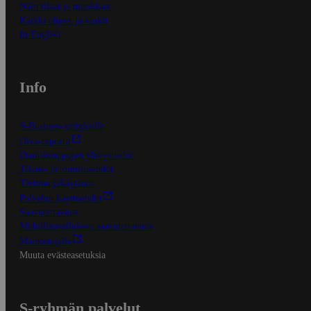
Näin tilaat ja muokkaat
Kaikki ohjeet ja vinkit
In English
Info
S-Business yrityksille
Oiva-raportit
Osuuskauppojen yhteystiedot
Tilaus- ja toimitusehdot
Tietosuojakäytäntö
Palvelun käyttöehdot
Saavutettavuus
Mobiilisovelluksen saavutettavuus
Mainostajalle
Muuta evästeasetuksia
S-ryhmän palvelut