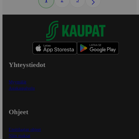
1
Yhteystiedot
Myymälät
Asiakaspalvelu
Ohjeet
Ensitilaajan ohjeet
Näin maksat