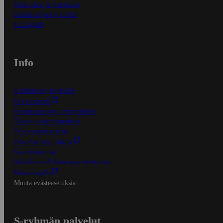
Näin tilaat ja muokkaat
Kaikki ohjeet ja vinkit
In English
Info
S-Business yrityksille
Oiva-raportit
Osuuskauppojen yhteystiedot
Tilaus- ja toimitusehdot
Tietosuojakäytäntö
Palvelun käyttöehdot
Saavutettavuus
Mobiilisovelluksen saavutettavuus
Mainostajalle
Muuta evästeasetuksia
S-ryhmän palvelut