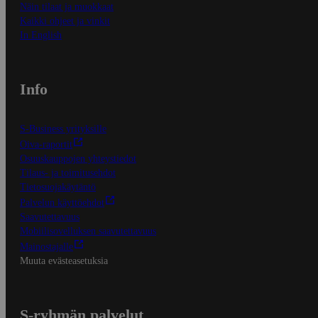
Näin tilaat ja muokkaat
Kaikki ohjeet ja vinkit
In English
Info
S-Business yrityksille
Oiva-raportit
Osuuskauppojen yhteystiedot
Tilaus- ja toimitusehdot
Tietosuojakäytäntö
Palvelun käyttöehdot
Saavutettavuus
Mobiilisovelluksen saavutettavuus
Mainostajalle
Muuta evästeasetuksia
S-ryhmän palvelut