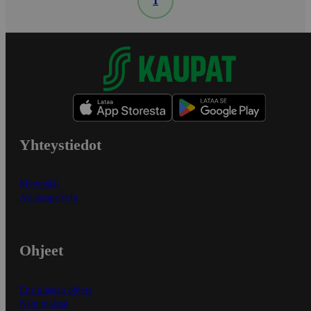
1
Yhteystiedot
Myymälät
Asiakaspalvelu
Ohjeet
Ensitilaajan ohjeet
Näin maksat