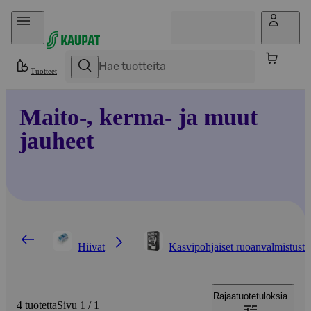
Hyppää sisältöön
Tuotteet
Maito-, kerma- ja muut
jauheet
Hiivat
Kasvipohjaiset ruoanvalmistustu
Rajaa
tuotetuloksia
4 tuotetta
Sivu 1 / 1