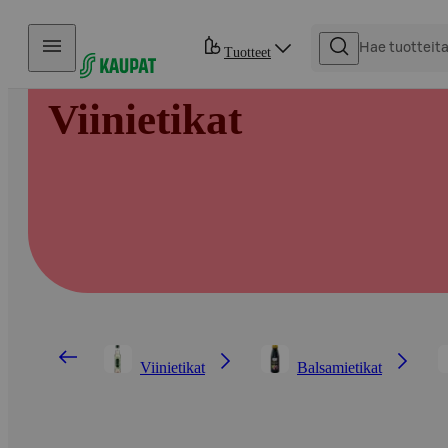
Hyppää sisältöön
Tuotteet
Viinietikat
Viinietikat
Balsamietikat