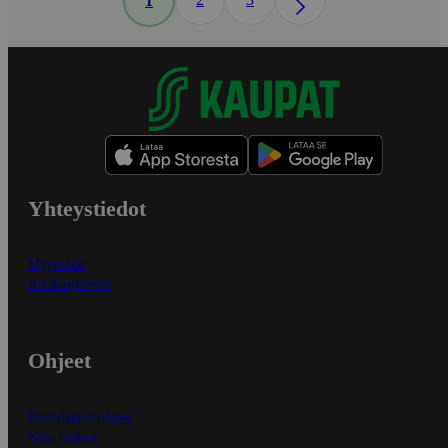
1
Yhteystiedot
Myymälät
Asiakaspalvelu
Ohjeet
Ensitilaajan ohjeet
Näin maksat