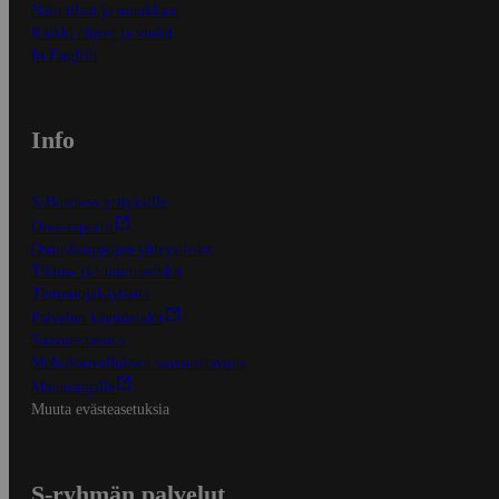
Näin tilaat ja muokkaat
Kaikki ohjeet ja vinkit
In English
Info
S-Business yrityksille
Oiva-raportit
Osuuskauppojen yhteystiedot
Tilaus- ja toimitusehdot
Tietosuojakäytäntö
Palvelun käyttöehdot
Saavutettavuus
Mobiilisovelluksen saavutettavuus
Mainostajalle
Muuta evästeasetuksia
S-ryhmän palvelut