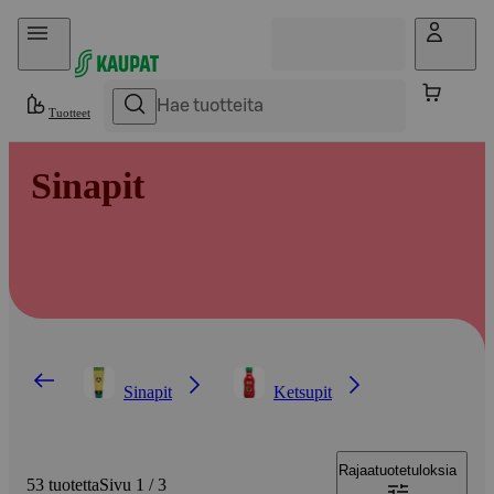
Hyppää sisältöön
Tuotteet
Sinapit
Sinapit
Ketsupit
Rajaa
tuotetuloksia
53 tuotetta
Sivu 1 / 3