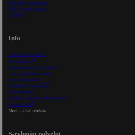
Näin tilaat ja muokkaat
Kaikki ohjeet ja vinkit
In English
Info
S-Business yrityksille
Oiva-raportit
Osuuskauppojen yhteystiedot
Tilaus- ja toimitusehdot
Tietosuojakäytäntö
Palvelun käyttöehdot
Saavutettavuus
Mobiilisovelluksen saavutettavuus
Mainostajalle
Muuta evästeasetuksia
S-ryhmän palvelut