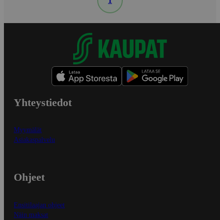
1
Yhteystiedot
Myymälät
Asiakaspalvelu
Ohjeet
Ensitilaajan ohjeet
Näin maksat