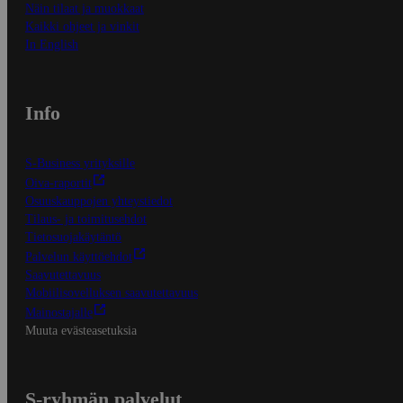
Näin tilaat ja muokkaat
Kaikki ohjeet ja vinkit
In English
Info
S-Business yrityksille
Oiva-raportit
Osuuskauppojen yhteystiedot
Tilaus- ja toimitusehdot
Tietosuojakäytäntö
Palvelun käyttöehdot
Saavutettavuus
Mobiilisovelluksen saavutettavuus
Mainostajalle
Muuta evästeasetuksia
S-ryhmän palvelut