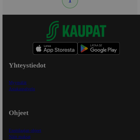
1
Yhteystiedot
Myymälät
Asiakaspalvelu
Ohjeet
Ensitilaajan ohjeet
Näin maksat