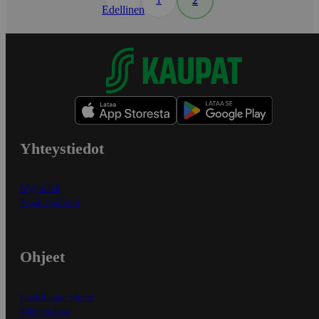
2
Edellinen
Yhteystiedot
Myymälät
Asiakaspalvelu
Ohjeet
Ensitilaajan ohjeet
Näin maksat