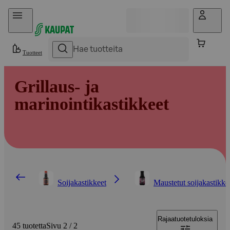
Hyppää sisältöön
Tuotteet
Grillaus- ja
marinointikastikkeet
Soijakastikkeet
Maustetut soijakastikke
Rajaa
tuotetuloksia
45 tuotetta
Sivu 2 / 2