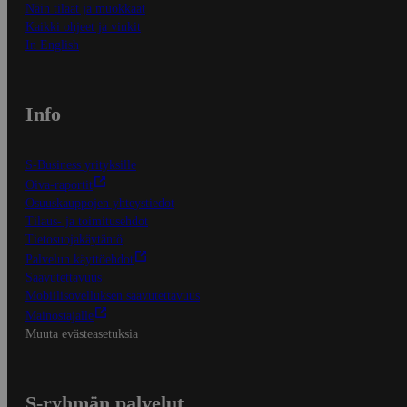
Näin tilaat ja muokkaat
Kaikki ohjeet ja vinkit
In English
Info
S-Business yrityksille
Oiva-raportit
Osuuskauppojen yhteystiedot
Tilaus- ja toimitusehdot
Tietosuojakäytäntö
Palvelun käyttöehdot
Saavutettavuus
Mobiilisovelluksen saavutettavuus
Mainostajalle
Muuta evästeasetuksia
S-ryhmän palvelut