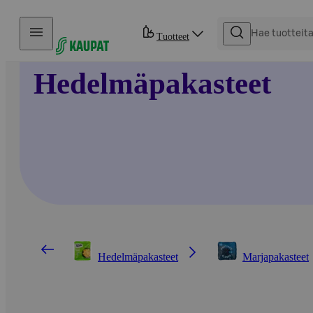
Hyppää sisältöön
Tuotteet
Hedelmäpakasteet
Hedelmäpakasteet
Marjapakasteet