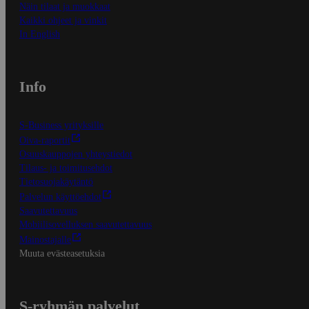
Näin tilaat ja muokkaat
Kaikki ohjeet ja vinkit
In English
Info
S-Business yrityksille
Oiva-raportit
Osuuskauppojen yhteystiedot
Tilaus- ja toimitusehdot
Tietosuojakäytäntö
Palvelun käyttöehdot
Saavutettavuus
Mobiilisovelluksen saavutettavuus
Mainostajalle
Muuta evästeasetuksia
S-ryhmän palvelut