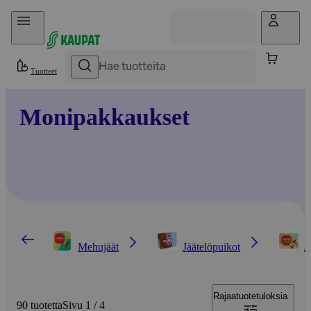
Hyppää sisältöön
Tuotteet
Monipakkaukset
Mehujäät
Jäätelöpuikot
J
Rajaa
tuotetuloksia
90 tuotetta
Sivu 1 / 4