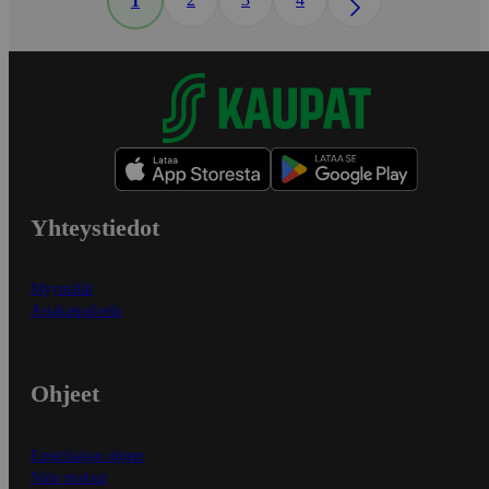
1
Yhteystiedot
Myymälät
Asiakaspalvelu
Ohjeet
Ensitilaajan ohjeet
Näin maksat