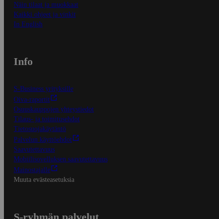
Näin tilaat ja muokkaat
Kaikki ohjeet ja vinkit
In English
Info
S-Business yrityksille
Oiva-raportit
Osuuskauppojen yhteystiedot
Tilaus- ja toimitusehdot
Tietosuojakäytäntö
Palvelun käyttöehdot
Saavutettavuus
Mobiilisovelluksen saavutettavuus
Mainostajalle
Muuta evästeasetuksia
S-ryhmän palvelut