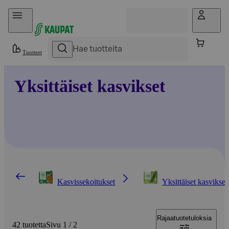
Hyppää sisältöön
Tuotteet
Yksittäiset kasvikset
Kasvissekoitukset
Yksittäiset kasvikset
Rajaa
tuotetuloksia
42 tuotetta
Sivu 1 / 2