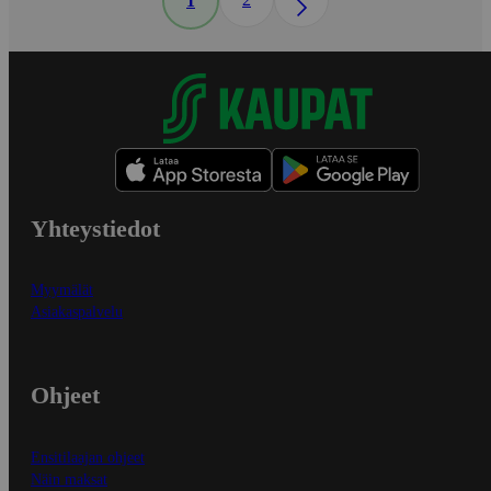
1
Yhteystiedot
Myymälät
Asiakaspalvelu
Ohjeet
Ensitilaajan ohjeet
Näin maksat