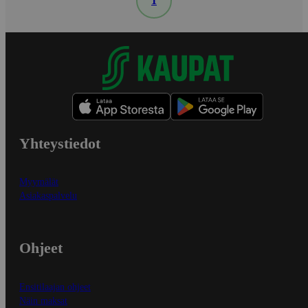
1
Yhteystiedot
Myymälät
Asiakaspalvelu
Ohjeet
Ensitilaajan ohjeet
Näin maksat