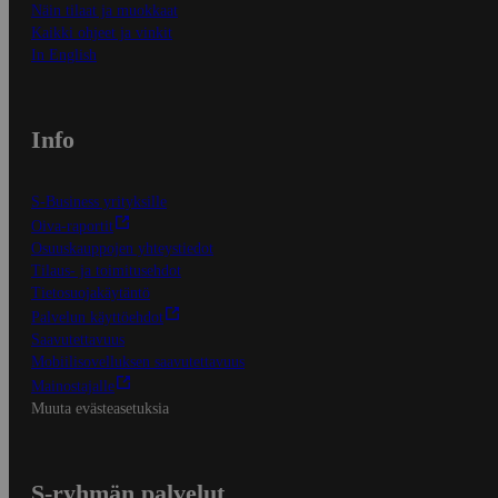
Näin tilaat ja muokkaat
Kaikki ohjeet ja vinkit
In English
Info
S-Business yrityksille
Oiva-raportit
Osuuskauppojen yhteystiedot
Tilaus- ja toimitusehdot
Tietosuojakäytäntö
Palvelun käyttöehdot
Saavutettavuus
Mobiilisovelluksen saavutettavuus
Mainostajalle
Muuta evästeasetuksia
S-ryhmän palvelut