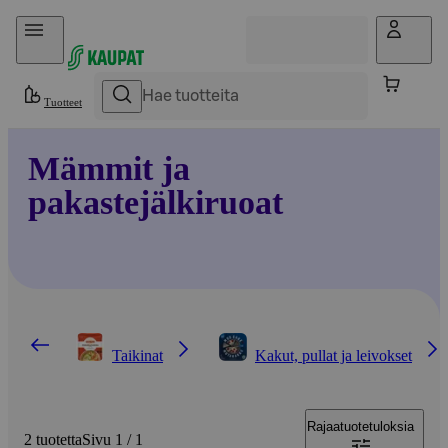
Hyppää sisältöön
Tuotteet
Mämmit ja
pakastejälkiruoat
Taikinat
Kakut, pullat ja leivokset
Rajaa
tuotetuloksia
2 tuotetta
Sivu 1 / 1