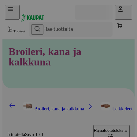
Hyppää sisältöön
Tuotteet
Broileri, kana ja
kalkkuna
Broileri, kana ja kalkkuna
Leikkeleet, 
Rajaa
tuotetuloksia
5 tuotetta
Sivu 1 / 1