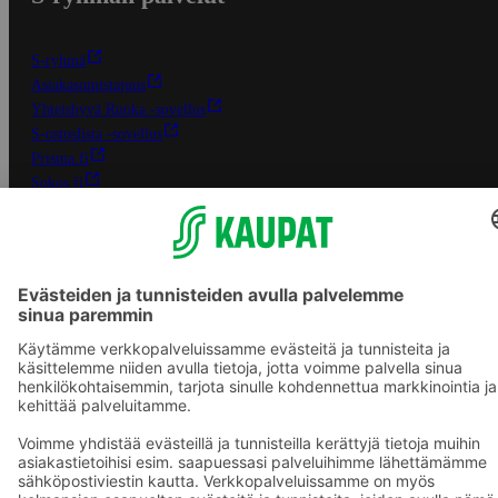
S-ryhmä
Asiakasomistajuus
Yhteishyvä Ruoka -sovellus
S-ostoslista -sovellus
Prisma.fi
Sokos.fi
S-Pankki
Yhteishyvä
Sokos Hotels
Raflaamo
F
© SOK, Fleminginkatu 34 / PL1, 00088 S-Ryhmä