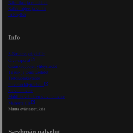
Näin tilaat ja muokkaat
Kaikki ohjeet ja vinkit
In English
Info
S-Business yrityksille
Oiva-raportit
Osuuskauppojen yhteystiedot
Tilaus- ja toimitusehdot
Tietosuojakäytäntö
Palvelun käyttöehdot
Saavutettavuus
Mobiilisovelluksen saavutettavuus
Mainostajalle
Muuta evästeasetuksia
S-ryhmän palvelut