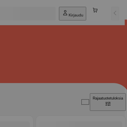
Kirjaudu
Rajaa
tuotetuloksia