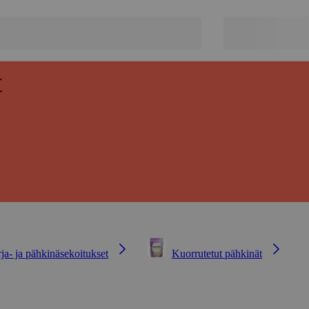
t
a- ja pähkinäsekoitukset
Kuorrutetut pähkinät