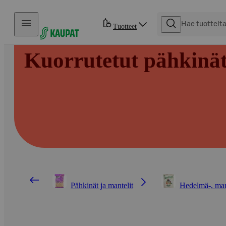
Hyppää sisältöön
Tuotteet
Kuorrutetut pähkinä
Pähkinät ja mantelit
Hedelmä-, marj