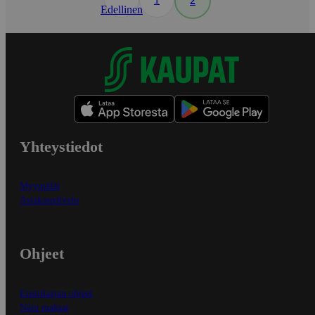
2
Edellinen
Yhteystiedot
Myymälät
Asiakaspalvelu
Ohjeet
Ensitilaajan ohjeet
Näin maksat