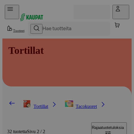
Hyppää sisältöön
Tuotteet
Tortillat
Tortillat
Tacokuoret
Rajaa
tuotetuloksia
32 tuotetta
Sivu 2 / 2