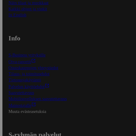
Näin tilaat ja muokkaat
Kaikki ohjeet ja vinkit
In English
Info
S-Business yrityksille
Oiva-raportit
Osuuskauppojen yhteystiedot
Tilaus- ja toimitusehdot
Tietosuojakäytäntö
Palvelun käyttöehdot
Saavutettavuus
Mobiilisovelluksen saavutettavuus
Mainostajalle
Muuta evästeasetuksia
S-ryhmän palvelut