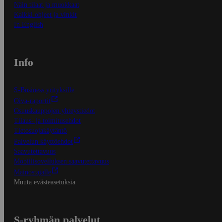
Näin tilaat ja muokkaat
Kaikki ohjeet ja vinkit
In English
Info
S-Business yrityksille
Oiva-raportit
Osuuskauppojen yhteystiedot
Tilaus- ja toimitusehdot
Tietosuojakäytäntö
Palvelun käyttöehdot
Saavutettavuus
Mobiilisovelluksen saavutettavuus
Mainostajalle
Muuta evästeasetuksia
S-ryhmän palvelut