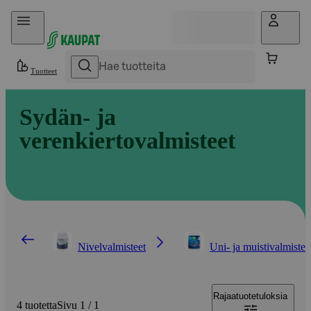
Hyppää sisältöön
Tuotteet
Sydän- ja
verenkiertovalmisteet
Nivelvalmisteet
Uni- ja muistivalmistee
Rajaa
tuotetuloksia
4 tuotetta
Sivu 1 / 1