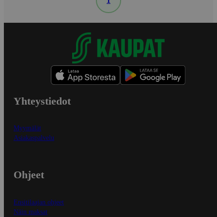
1
Yhteystiedot
Myymälät
Asiakaspalvelu
Ohjeet
Ensitilaajan ohjeet
Näin maksat