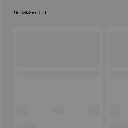
9 tuotetta
Sivu 1 / 1