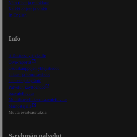
Näin tilaat ja muokkaat
Kaikki ohjeet ja vinkit
In English
Info
S-Business yrityksille
Oiva-raportit
Osuuskauppojen yhteystiedot
Tilaus- ja toimitusehdot
Tietosuojakäytäntö
Palvelun käyttöehdot
Saavutettavuus
Mobiilisovelluksen saavutettavuus
Mainostajalle
Muuta evästeasetuksia
S-ryhmän palvelut