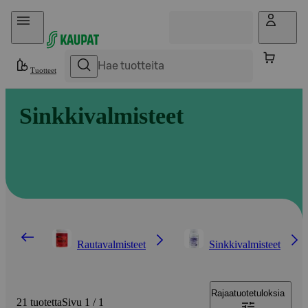
Hyppää sisältöön
Tuotteet
Sinkkivalmisteet
Rautavalmisteet
Sinkkivalmisteet
Rajaa
tuotetuloksia
21 tuotetta
Sivu 1 / 1