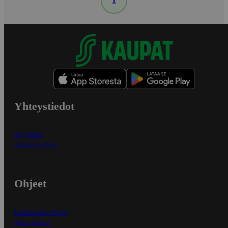
1
Yhteystiedot
Myymälät
Asiakaspalvelu
Ohjeet
Ensitilaajan ohjeet
Näin maksat