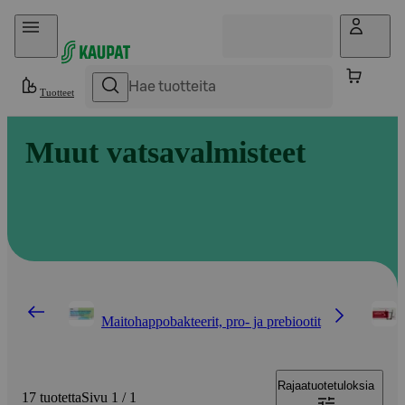
Hyppää sisältöön
Tuotteet
Muut vatsavalmisteet
Maitohappobakteerit, pro- ja prebiootit
Rajaa
tuotetuloksia
17 tuotetta
Sivu 1 / 1