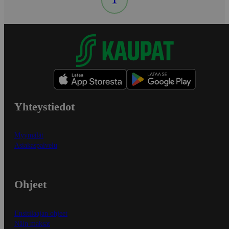
1
Yhteystiedot
Myymälät
Asiakaspalvelu
Ohjeet
Ensitilaajan ohjeet
Näin maksat