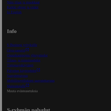
Näin tilaat ja muokkaat
Kaikki ohjeet ja vinkit
In English
Info
S-Business yrityksille
Oiva-raportit
Osuuskauppojen yhteystiedot
Tilaus- ja toimitusehdot
Tietosuojakäytäntö
Palvelun käyttöehdot
Saavutettavuus
Mobiilisovelluksen saavutettavuus
Mainostajalle
Muuta evästeasetuksia
S-ryhmän palvelut