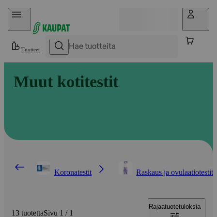
Hyppää sisältöön
Tuotteet
Muut kotitestit
Koronatestit
Raskaus ja ovulaatiotestit
Rajaa
tuotetuloksia
13 tuotetta
Sivu 1 / 1