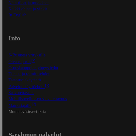
Näin tilaat ja muokkaat
Kaikki ohjeet ja vinkit
In English
Info
S-Business yrityksille
Oiva-raportit
Osuuskauppojen yhteystiedot
Tilaus- ja toimitusehdot
Tietosuojakäytäntö
Palvelun käyttöehdot
Saavutettavuus
Mobiilisovelluksen saavutettavuus
Mainostajalle
Muuta evästeasetuksia
S-ryhmän palvelut