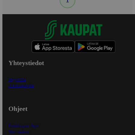
1
Yhteystiedot
Myymälät
Asiakaspalvelu
Ohjeet
Ensitilaajan ohjeet
Näin maksat