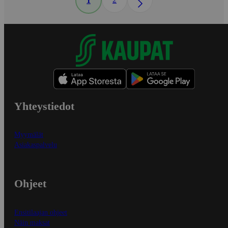
1
Yhteystiedot
Myymälät
Asiakaspalvelu
Ohjeet
Ensitilaajan ohjeet
Näin maksat