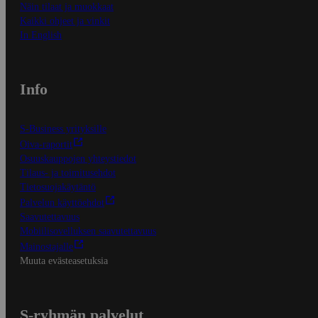
Näin tilaat ja muokkaat
Kaikki ohjeet ja vinkit
In English
Info
S-Business yrityksille
Oiva-raportit
Osuuskauppojen yhteystiedot
Tilaus- ja toimitusehdot
Tietosuojakäytäntö
Palvelun käyttöehdot
Saavutettavuus
Mobiilisovelluksen saavutettavuus
Mainostajalle
Muuta evästeasetuksia
S-ryhmän palvelut