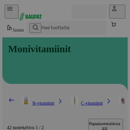
Hyppää sisältöön
Tuotteet
Monivitamiinit
B-vitamiinit
C-vitamiinit
Rajaa
tuotetuloksia
42 tuotetta
Sivu 1 / 2