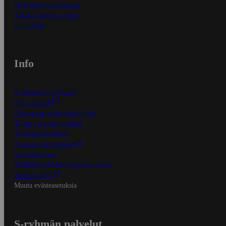
Näin tilaat ja muokkaat
Kaikki ohjeet ja vinkit
In English
Info
S-Business yrityksille
Oiva-raportit
Osuuskauppojen yhteystiedot
Tilaus- ja toimitusehdot
Tietosuojakäytäntö
Palvelun käyttöehdot
Saavutettavuus
Mobiilisovelluksen saavutettavuus
Mainostajalle
Muuta evästeasetuksia
S-ryhmän palvelut