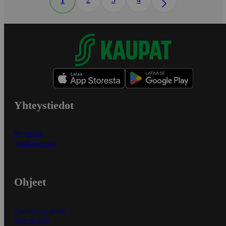
1
Yhteystiedot
Myymälät
Asiakaspalvelu
Ohjeet
Ensitilaajan ohjeet
Näin maksat