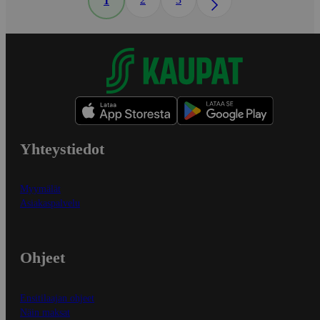
1
Yhteystiedot
Myymälät
Asiakaspalvelu
Ohjeet
Ensitilaajan ohjeet
Näin maksat