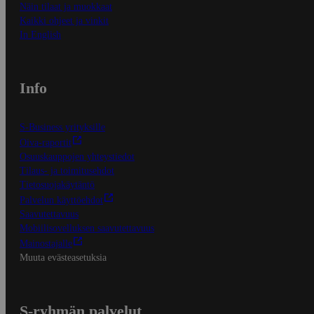
Näin tilaat ja muokkaat
Kaikki ohjeet ja vinkit
In English
Info
S-Business yrityksille
Oiva-raportit
Osuuskauppojen yhteystiedot
Tilaus- ja toimitusehdot
Tietosuojakäytäntö
Palvelun käyttöehdot
Saavutettavuus
Mobiilisovelluksen saavutettavuus
Mainostajalle
Muuta evästeasetuksia
S-ryhmän palvelut