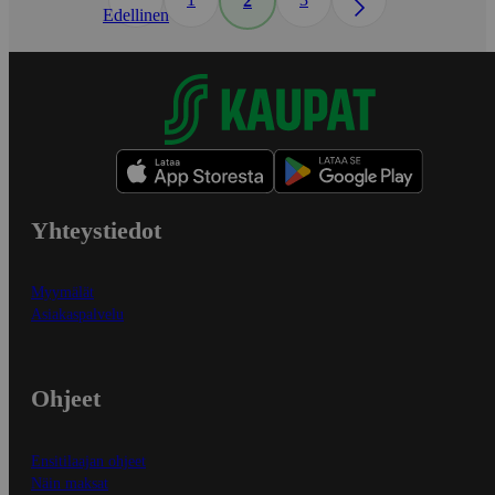
2
Edellinen
Yhteystiedot
Myymälät
Asiakaspalvelu
Ohjeet
Ensitilaajan ohjeet
Näin maksat