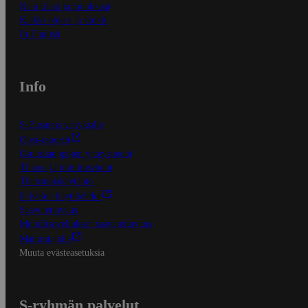
Näin tilaat ja muokkaat
Kaikki ohjeet ja vinkit
In English
Info
S-Business yrityksille
Oiva-raportit
Osuuskauppojen yhteystiedot
Tilaus- ja toimitusehdot
Tietosuojakäytäntö
Palvelun käyttöehdot
Saavutettavuus
Mobiilisovelluksen saavutettavuus
Mainostajalle
Muuta evästeasetuksia
S-ryhmän palvelut