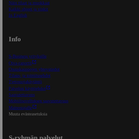
Näin tilaat ja muokkaat
Kaikki ohjeet ja vinkit
In English
Info
S-Business yrityksille
Oiva-raportit
Osuuskauppojen yhteystiedot
Tilaus- ja toimitusehdot
Tietosuojakäytäntö
Palvelun käyttöehdot
Saavutettavuus
Mobiilisovelluksen saavutettavuus
Mainostajalle
Muuta evästeasetuksia
S-ryhmän palvelut