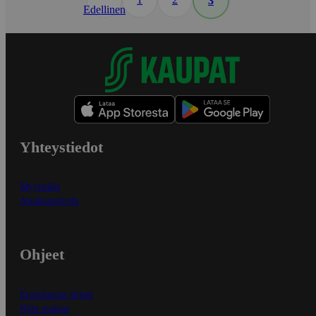
3
Edellinen
Yhteystiedot
Myymälät
Asiakaspalvelu
Ohjeet
Ensitilaajan ohjeet
Näin maksat