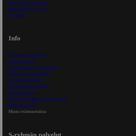
Näin tilaat ja muokkaat
Kaikki ohjeet ja vinkit
In English
Info
S-Business yrityksille
Oiva-raportit
Osuuskauppojen yhteystiedot
Tilaus- ja toimitusehdot
Tietosuojakäytäntö
Palvelun käyttöehdot
Saavutettavuus
Mobiilisovelluksen saavutettavuus
Mainostajalle
Muuta evästeasetuksia
S-ryhmän palvelut