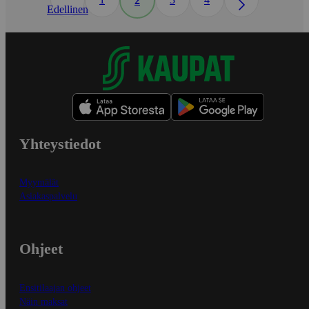
2
Edellinen
Yhteystiedot
Myymälät
Asiakaspalvelu
Ohjeet
Ensitilaajan ohjeet
Näin maksat