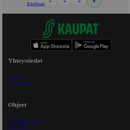
4
Edellinen
Yhteystiedot
Myymälät
Asiakaspalvelu
Ohjeet
Ensitilaajan ohjeet
Näin maksat