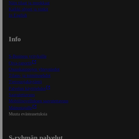
Näin tilaat ja muokkaat
Kaikki ohjeet ja vinkit
In English
Info
S-Business yrityksille
Oiva-raportit
Osuuskauppojen yhteystiedot
Tilaus- ja toimitusehdot
Tietosuojakäytäntö
Palvelun käyttöehdot
Saavutettavuus
Mobiilisovelluksen saavutettavuus
Mainostajalle
Muuta evästeasetuksia
S-ryhmän palvelut