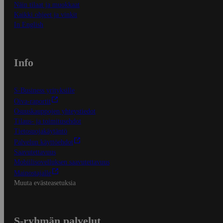
Näin tilaat ja muokkaat
Kaikki ohjeet ja vinkit
In English
Info
S-Business yrityksille
Oiva-raportit
Osuuskauppojen yhteystiedot
Tilaus- ja toimitusehdot
Tietosuojakäytäntö
Palvelun käyttöehdot
Saavutettavuus
Mobiilisovelluksen saavutettavuus
Mainostajalle
Muuta evästeasetuksia
S-ryhmän palvelut