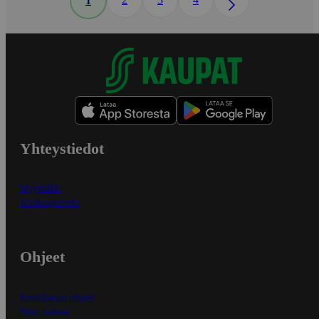
1
Yhteystiedot
Myymälät
Asiakaspalvelu
Ohjeet
Ensitilaajan ohjeet
Näin maksat