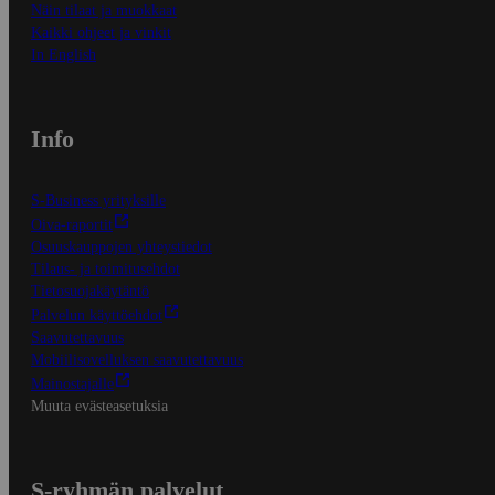
Näin tilaat ja muokkaat
Kaikki ohjeet ja vinkit
In English
Info
S-Business yrityksille
Oiva-raportit
Osuuskauppojen yhteystiedot
Tilaus- ja toimitusehdot
Tietosuojakäytäntö
Palvelun käyttöehdot
Saavutettavuus
Mobiilisovelluksen saavutettavuus
Mainostajalle
Muuta evästeasetuksia
S-ryhmän palvelut