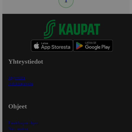
1
Yhteystiedot
Myymälät
Asiakaspalvelu
Ohjeet
Ensitilaajan ohjeet
Näin maksat