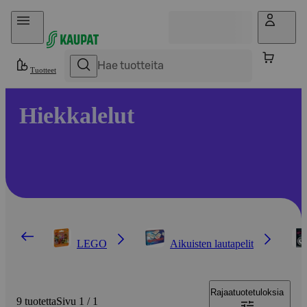
Hyppää sisältöön
Tuotteet
Hiekkalelut
LEGO
Aikuisten lautapelit
Rajaa
tuotetuloksia
9 tuotetta
Sivu 1 / 1